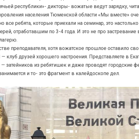
бячьей республики»- дикторы- вожатые ведут зарядку, чит
оровления населения Тюменской области «Мы вместе» оче
но все ребята, которые приехали на семинар, это настолько
й, отработавшим по 3-4 года. И это не про застревание в
лагерю.
стве преподавателя, хотя вожатское прошлое оставило сво
Н — клуб друзей хорошего настроения. Представляете в Ек
 — затейников из ребятишек и даже проводят городские фе
анимается и то- это фрагмент в калейдоскопе дел.