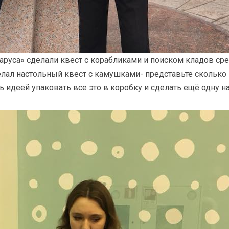
аруса» сделали квест с корабликами и поиском кладов сре
делал настольный квест с камушками- представьте сколько 
 идеей упаковать все это в коробку и сделать ещё одну на