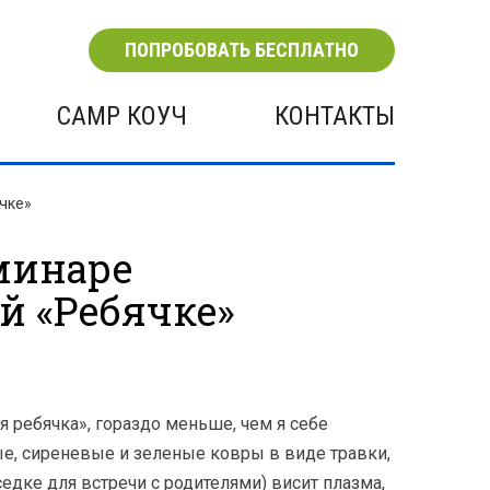
ПОПРОБОВАТЬ БЕСПЛАТНО
CAMP КОУЧ
КОНТАКТЫ
ячке»
минаре
й «Ребячке»
ая ребячка», гораздо меньше, чем я себе
ые, сиреневые и зеленые ковры в виде травки,
едке для встречи с родителями) висит плазма,